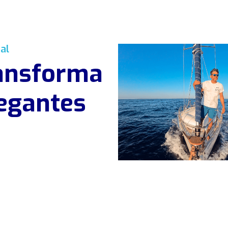
al
ransforma
egantes