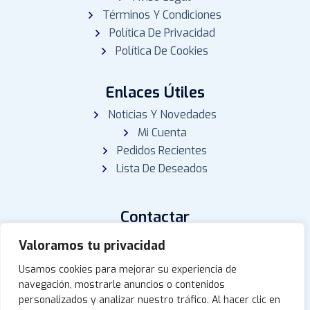
Términos Y Condiciones
Política De Privacidad
Política De Cookies
Enlaces Útiles
Noticias Y Novedades
Mi Cuenta
Pedidos Recientes
Lista De Deseados
Contactar
Puerto Tomás Maestre, Dársena 5, Amarre 16, 30380,
Valoramos tu privacidad
La Manga, San Javier-Murcia
Usamos cookies para mejorar su experiencia de
atoruexpediciones@gmail.com
navegación, mostrarle anuncios o contenidos
personalizados y analizar nuestro tráfico. Al hacer clic en